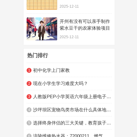
载客贯通跑图试运行
2025-12-11
开州有没有可以亲手制作
紫水豆干的农家体验项目
2025-12-11
热门排行
初中化学上门家教
1
现在小学生学习难度大吗？
2
人教版PEP小学英语六年级上册电子课本电子教材
3
沙坪坝区宠物鸟类市场在什么具体地方？
4
选择终身伴侣的三大关键，教育孩子越早明白越好
5
涪陵维修热水器：72000211，燃气灶，抽油烟机，洗衣机，空调，冰箱，空调，灯具，洁具
6