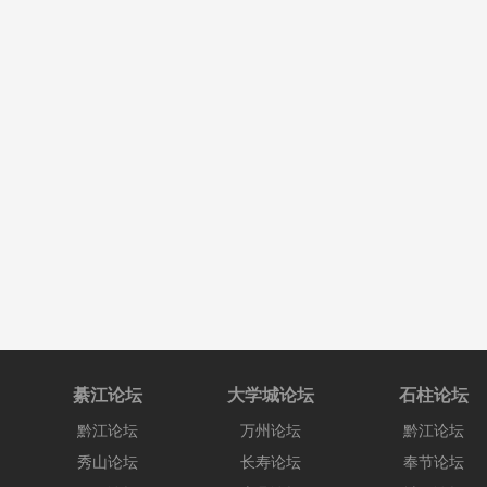
綦江论坛
大学城论坛
石柱论坛
黔江论坛
万州论坛
黔江论坛
秀山论坛
长寿论坛
奉节论坛