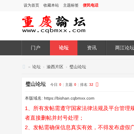
设为首页
收藏本站
主题标签
便民电话
门户
论坛
资讯
两江论
»
论坛
›
渝西片区
›
璧山论坛
重
璧山论坛
庆
今日:
0
|
主题:
0
|
排名:
32
论
本版域名:
https://bishan.cqbmxx.com
坛
1、所有发帖需遵守国家法律法规及平台管理
者直接删帖并封号处理；​
2、发帖需确保信息真实有效，不得发布虚假