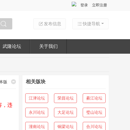
登录
立即注册
发布信息
快捷导航
搜索
武隆论坛
关于我们
相关版块
本版
江津论坛
荣昌论坛
綦江论坛
容，违
永川论坛
大足论坛
璧山论坛
潼南论坛
铜梁论坛
合川论坛